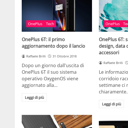
OnePlus
Tech
OnePlus
Te
OnePlus 6T: il primo
OnePlus 6T: s
aggiornamento dopo il lancio
design, data 
accessori
Raffaele Brilli
31 Ottobre 2018
Raffaele Brilli
Dopo un giorno dall'uscita di
OnePlus 6T il suo sistema
Le informazion
operativo OxygenOS viene
corridoio rac
aggiornato alla…
settimane ci
chiaramente
Leggi di più
Leggi di più