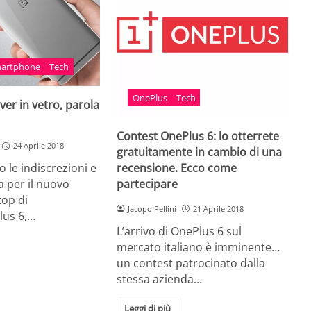
artphone
Tech
OnePlus
Tech
ver in vetro, parola
Contest OnePlus 6: lo otterrete
24 Aprile 2018
gratuitamente in cambio di una
recensione. Ecco come
o le indiscrezioni e
partecipare
a per il nuovo
op di
Jacopo Pellini
21 Aprile 2018
us 6,…
L’arrivo di OnePlus 6 sul
mercato italiano è imminente…
un contest patrocinato dalla
stessa azienda…
Leggi di più