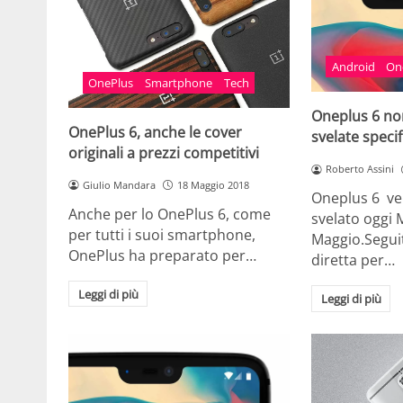
Android
On
OnePlus
Smartphone
Tech
Oneplus 6 non
OnePlus 6, anche le cover
svelate specif
originali a prezzi competitivi
Roberto Assini
Giulio Mandara
18 Maggio 2018
Oneplus 6 ve
Anche per lo OnePlus 6, come
svelato oggi 
per tutti i suoi smartphone,
Maggio.Seguit
OnePlus ha preparato per…
diretta per…
Leggi di più
Leggi di più