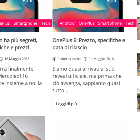
ePlus
Smartphone
Tech
Android
OnePlus
Smartphone
Tech
 ha più segreti,
OnePlus 6: Prezzo, specifiche e
iche e prezzi
data di rilascio
16 Maggio 2018
Roberto Assini
14 Maggio 2018
rrà finalmente
Siamo quasi arrivati al suo
Mercoledì 16
reveal ufficiale, ma prima che
e insieme a noi la
ciò avvenga, sappiamo quasi
tutto…
Leggi di più