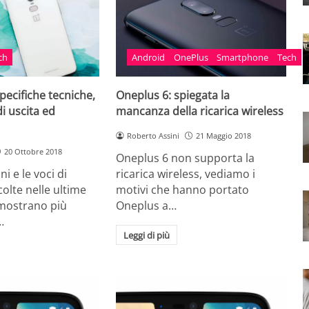
ch
Android
OnePlus
Smartphone
Tech
pecifiche tecniche,
Oneplus 6: spiegata la
di uscita ed
mancanza della ricarica wireless
Roberto Assini
21 Maggio 2018
20 Ottobre 2018
Oneplus 6 non supporta la
i e le voci di
ricarica wireless, vediamo i
colte nelle ultime
motivi che hanno portato
 mostrano più
Oneplus a…
…
Leggi di più