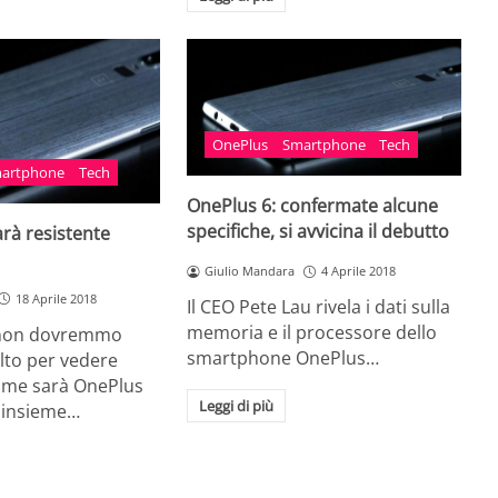
OnePlus
Smartphone
Tech
artphone
Tech
OnePlus 6: confermate alcune
specifiche, si avvicina il debutto
arà resistente
Giulio Mandara
4 Aprile 2018
18 Aprile 2018
Il CEO Pete Lau rivela i dati sulla
memoria e il processore dello
non dovremmo
smartphone OnePlus…
lto per vedere
ome sarà OnePlus
Leggi di più
 insieme…