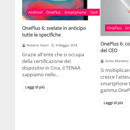
Android
OnePlus
Smartphone
Tech
OnePlus 6: svelate in anticipo
OnePlus
Sm
tutte le specifiche
OnePlus 6: co
Roberto Assini
4 Maggio 2018
del CEO
Grazie all'ente che si occupa
della certificazione dei
Giulio Mandara
dispositivi in Cina, il TENAA
Si moltiplican
sappiamo nello…
cresce l'attes
smartphone t
Leggi di più
gamma OnePl
Leggi di più