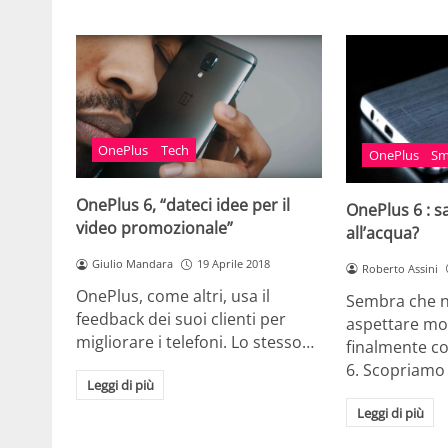
OnePlus
Tech
OnePlus
Sm
OnePlus 6, “dateci idee per il
OnePlus 6 : s
video promozionale”
all’acqua?
Giulio Mandara
19 Aprile 2018
Roberto Assini
OnePlus, come altri, usa il
Sembra che 
feedback dei suoi clienti per
aspettare mo
migliorare i telefoni. Lo stesso…
finalmente c
6. Scopriamo
Leggi di più
Leggi di più