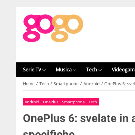
Serie TV
Musica
Tech
Videogam
/
/
/
/
Home
Tech
Smartphone
Android
OnePlus 6: svel
Android
OnePlus
Smartphone
Tech
OnePlus 6: svelate in a
specifiche