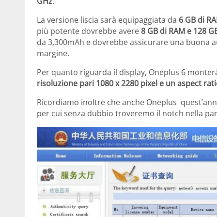
GHz
.
La versione liscia sarà equipaggiata da
6 GB di R
più potente dovrebbe avere
8 GB di RAM e 128 G
da 3,300mAh e dovrebbe assicurare una buona aut
margine.
Per quanto riguarda il display, Oneplus 6 monte
risoluzione pari 1080 x 2280 pixel e un aspect rati
Ricordiamo inoltre che anche Oneplus quest’anno s
per cui senza dubbio troveremo il notch nella par