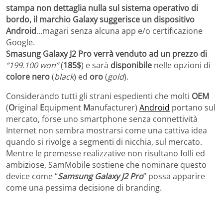
stampa non dettaglia nulla sul sistema operativo di
bordo, il marchio Galaxy suggerisce un dispositivo
Android
…magari senza alcuna app e/o certificazione
Google.
Smasung Galaxy J2 Pro verrà venduto ad un prezzo di
“199.100 won”
(
185$
) e sarà
disponibile
nelle opzioni di
colore nero
(
black
) ed
oro
(
gold
).
Considerando tutti gli strani espedienti che molti
OEM
(
O
riginal
E
quipment
M
anufacturer)
Android
portano sul
mercato, forse uno smartphone senza connettività
Internet non sembra mostrarsi come una cattiva idea
quando si rivolge a segmenti di nicchia, sul mercato.
Mentre le premesse realizzative non risultano folli ed
ambiziose, SamMobile sostiene che nominare questo
device come “
Samsung Galaxy J2 Pro
” possa apparire
come una pessima decisione di branding.