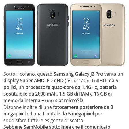
Sotto il cofano, questo
Samsung Galaxy J2 Pro
vanta un
display Super AMOLED qHD
(ossia 1/4 di FullHD)
da 5
pollici
, un
processore quad-core da 1.4GHz
,
batteria
sostituibile da 2600 mAh
,
1,5 GB di RAM
e
16 GB di
memoria interna
+ uno
slot microSD
.
Dispone inoltre di una
fotocamera posteriore da 8
megapixel
ed una f
rontale da 5 megapixel
per
soddisfare tutte le esigenze di scatto.
S
ebbene SamMobile sottolinea che il comunicato