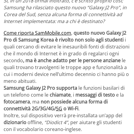
Sì, in un 2018 ormai inoltrato, c’è scritto proprio così;
Samsung ha rilasciato questo nuovo “Galaxy J2 Pro”, in
Corea del Sud, senza alcuna forma di connettività ad
Internet implementata: ma a chi è destinato?
Come riporta SamMobile.com
,
questo nuovo Galaxy J2
Pro di Samsung Korea è rivolto non solo agli studenti
i
quali cercano di evitare le inesauribili fonti di distrazioni
che il mondo di Internet è in grado di regalarci ogni
secondo
, ma è anche adatto per le persone anziane
le
quali trovano travolgenti le troppe app e funzionalità a
cui i moderni device nell’ultimo decennio ci hanno più o
meno abituati.
Samsung Galaxy J2 Pro supporta
le funzioni basilari di
un telefono come le
chiamate
, i
messaggi di testo
e la
fotocamera
, ma
non possiede alcuna forma di
connettività 2G/3G/4G/
5G
o Wi-Fi
.
Inoltre, sul dispositivo verrà pre-installata un’app del
dizionario
offline,
“Diodict 4”
, per aiutare gli studenti
con il vocabolario coreano-inglese.