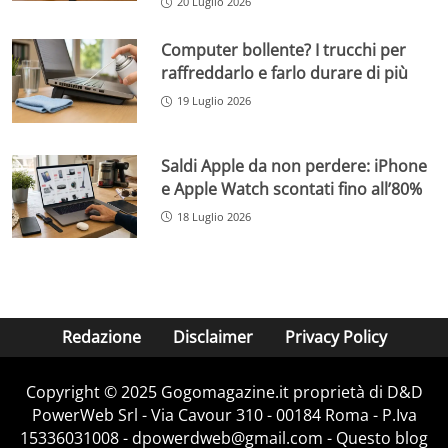
20 Luglio 2026
Computer bollente? I trucchi per
raffreddarlo e farlo durare di più
19 Luglio 2026
Saldi Apple da non perdere: iPhone
e Apple Watch scontati fino all’80%
18 Luglio 2026
Redazione
Disclaimer
Privacy Policy
Copyright © 2025 Gogomagazine.it proprietà di D&D
PowerWeb Srl - Via Cavour 310 - 00184 Roma - P.Iva
15336031008 - dpowerdweb@gmail.com - Questo blog