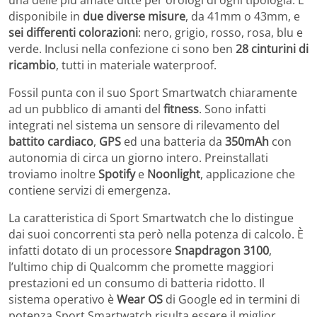
una delle più amate ditte per orologi di ogni tipologia. È
disponibile in
due diverse misure
, da 41mm o 43mm, e
sei differenti colorazioni
: nero, grigio, rosso, rosa, blu e
verde. Inclusi nella confezione ci sono ben
28 cinturini di
ricambio
, tutti in materiale waterproof.
Fossil punta con il suo Sport Smartwatch chiaramente
ad un pubblico di amanti del
fitness
. Sono infatti
integrati nel sistema un sensore di rilevamento del
battito cardiaco
,
GPS
ed una batteria da
350mAh
con
autonomia di circa un giorno intero. Preinstallati
troviamo inoltre
Spotify
e
Noonlight
, applicazione che
contiene servizi di emergenza.
La caratteristica di Sport Smartwatch che lo distingue
dai suoi concorrenti sta però nella potenza di calcolo. È
infatti dotato di un processore
Snapdragon 3100
,
l’ultimo chip di Qualcomm che promette maggiori
prestazioni ed un consumo di batteria ridotto. Il
sistema operativo è
Wear OS
di Google ed in termini di
potenza Sport Smartwatch risulta essere il miglior