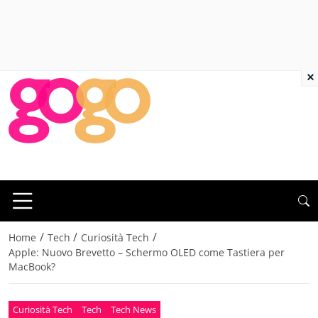
×
/
/
/
Home
Tech
Curiosità Tech
Apple: Nuovo Brevetto – Schermo OLED come Tastiera per
MacBook?
Curiosità Tech
Tech
Tech News