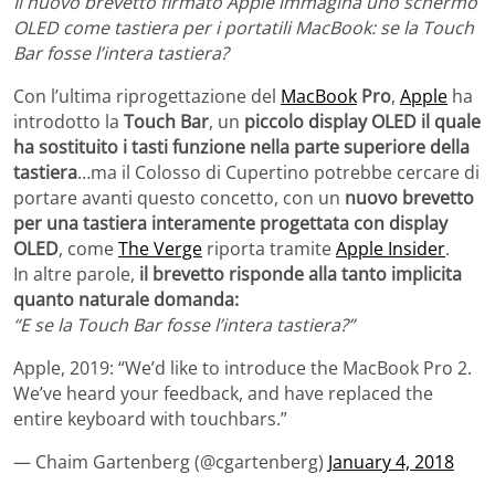
Il nuovo brevetto firmato Apple immagina uno schermo
OLED come tastiera per i portatili MacBook: se la Touch
Bar fosse l’intera tastiera?
Con l’ultima riprogettazione del
MacBook
Pro
,
Apple
ha
introdotto la
Touch Bar
, un
piccolo display OLED il quale
ha sostituito i tasti funzione nella parte superiore della
tastiera
…ma il Colosso di Cupertino potrebbe cercare di
portare avanti questo concetto, con un
nuovo brevetto
per una tastiera interamente progettata con display
OLED
, come
The Verge
riporta tramite
Apple Insider
.
In altre parole,
il brevetto risponde alla tanto implicita
quanto naturale domanda:
“E se la Touch Bar fosse l’intera tastiera?”
Apple, 2019: “We’d like to introduce the MacBook Pro 2.
We’ve heard your feedback, and have replaced the
entire keyboard with touchbars.”
— Chaim Gartenberg (@cgartenberg)
January 4, 2018