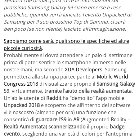
Sembra che ormai quasi tutte le informazioni sul
prossimo Samsung Galaxy S9 siano emerse e rese
pubbliche: quando verrà lanciato l’evento Unpacked di
Samsung per il suo prossimo Top di Gamma, ci sarà
ben poco (se non niente) lasciato all’immaginazione.
Sappiamo come sarà, quali sono le specifiche ed altre
piccole curiosità
.
Probabilmente si dovrà attendere un paio di settimane
prima di poter sentire lo smartphone immerso nelle
nostre mani, ma secondo
XDA Developers
, Samsung
permetterà alla stampa partecipante al
Mobile World
Congress 2018
di visualizzare proprio il
Samsung Galaxy
S9
, virtualmente,
tramite l’aiuto della realtà aumentata
.
Un’abile utente di
Reddit
ha “demolito” l’app mobile
Unpacked 2018
e scoperto che all’interno del software
vi è nascosto (almeno per ora) una funzione che
consentirà di
guardare
l’
S9
in
AR
(
A
ugmented
R
eality –
Realtà Aumentata
)
scannerizzando
il proprio
badge
evento
, scegliendo una varietà di colori per l’anteprima