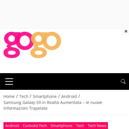
×
/
/
/
/
Home
Tech
Smartphone
Android
Samsung Galaxy S9 in Realtà Aumentata – le nuove
Informazioni Trapelate
Android
Curiosità Tech
Smartphone
Tech
Tech News