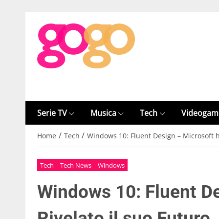
Serie TV
Musica
Tech
Videogam
/
/
Home
Tech
Windows 10: Fluent Design – Microsoft h
Tech
Tech News
Windows
Windows 10: Fluent De
Rivelato il suo Futuro