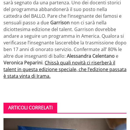
sarà segnato da una partenza. Uno dei docenti storici
del programma abbandonerà il suo posto nella
cattedra del BALLO. Pare che l’insegnante dei famosi e
sensuali passo a due
Garrison
non ci sarà nella
diciottesima edizione del talent. Garrison dovrebbe
andare a seguire un programma in America. Qualora si
verificasse l’insegnante lascerebbe la trasmissione dopo
ben 17 anni di onorato servizio. Confermate all’ 80% le
altre due insegnanti di ballo:
Alessandra Celentano
e
Veronica Peparini
.
Chissà quali novità ci riserberà il
talent in questa edizione speciale, che l’edizione passata
è stata vinta di Irama.
ARTICOLI CORRELATI