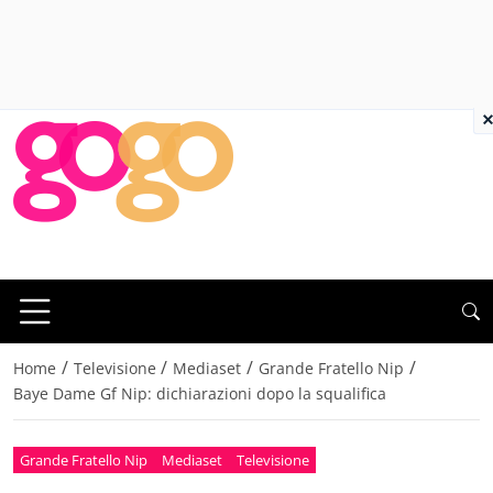
×
/
/
/
/
Home
Televisione
Mediaset
Grande Fratello Nip
Baye Dame Gf Nip: dichiarazioni dopo la squalifica
Grande Fratello Nip
Mediaset
Televisione