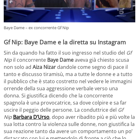
Baye Dame – ex concorrente Gf Nip
Gf Nip: Baye Dame e la diretta su Instagram
Sin da quando ha fatto il suo ingresso nel studio del
Gf
Nip
il concorrente
Baye Dame
aveva già chiesto scusa
non solo ad
Aiza Nizar
dandole come segno di pace il
tanto e discusso tiramisù,
ma a tutte le donne e a tutto
il pubblico che è stato costretto nel vedere le immagini
orrende della sua aggressione verbale verso una
donna. Si giustifica dicendo che la concorrente
spagnola è una provocatrice, sa dove colpire e sa far
uscire il peggio delle persone. La conduttrice del
Gf
Nip
Barbara D’Urso
, dopo aver ribadito più e più volte la
sua lotta contro la violenza sulle donne, non giustifica la
sua reazione tanto da avere un comportamento un po’
distaccato con lui e mettendolo di fronte a ciò che lo