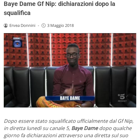
Baye Dame Gf Nip: dichiarazioni dopo la
squalifica
Ervea Donnini
-
3 Maggio 2018
Dopo essere stato squalificato ufficialmente dal Gf Nip,
in diretta lunedì su canale 5,
Baye Dame
dopo qualche
giorno fa dichiarazioni attraverso una diretta sul suo