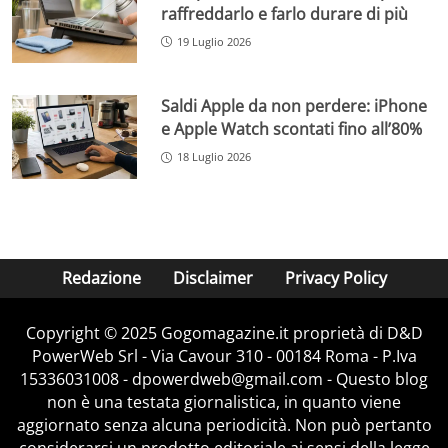
raffreddarlo e farlo durare di più
19 Luglio 2026
Saldi Apple da non perdere: iPhone
e Apple Watch scontati fino all’80%
18 Luglio 2026
Redazione
Disclaimer
Privacy Policy
Copyright © 2025 Gogomagazine.it proprietà di D&D
PowerWeb Srl - Via Cavour 310 - 00184 Roma - P.Iva
15336031008 - dpowerdweb@gmail.com - Questo blog
non è una testata giornalistica, in quanto viene
aggiornato senza alcuna periodicità. Non può pertanto
considerarsi un prodotto editoriale ai sensi della legge