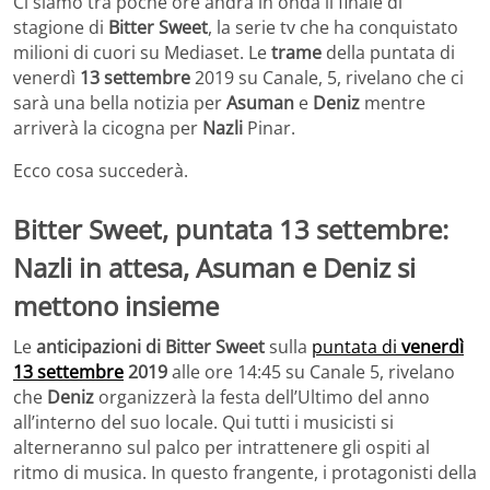
Ci siamo tra poche ore andrà in onda il finale di
stagione di
Bitter Sweet
, la serie tv che ha conquistato
milioni di cuori su Mediaset. Le
trame
della puntata di
venerdì
13 settembre
2019 su Canale, 5, rivelano che ci
sarà una bella notizia per
Asuman
e
Deniz
mentre
arriverà la cicogna per
Nazli
Pinar.
Ecco cosa succederà.
Bitter Sweet, puntata 13 settembre:
Nazli in attesa, Asuman e Deniz si
mettono insieme
Le
anticipazioni di Bitter Sweet
sulla
puntata di
venerdì
13 settembre
2019
alle ore 14:45 su Canale 5, rivelano
che
Deniz
organizzerà la festa dell’Ultimo del anno
all’interno del suo locale. Qui tutti i musicisti si
alterneranno sul palco per intrattenere gli ospiti al
ritmo di musica. In questo frangente, i protagonisti della