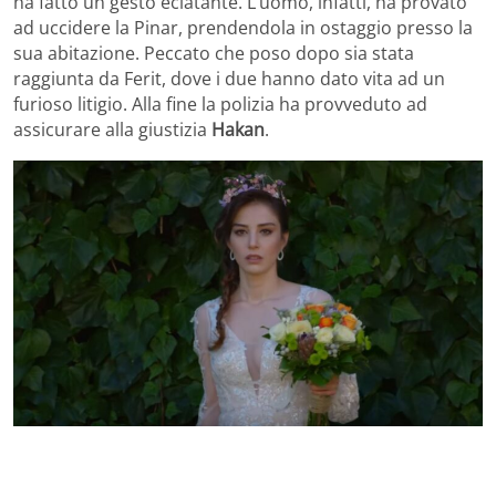
ha fatto un gesto eclatante. L’uomo, infatti, ha provato
ad uccidere la Pinar, prendendola in ostaggio presso la
sua abitazione. Peccato che poso dopo sia stata
raggiunta da Ferit, dove i due hanno dato vita ad un
furioso litigio. Alla fine la polizia ha provveduto ad
assicurare alla giustizia
Hakan
.