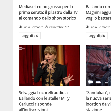
Mediaset colpo grosso per la
Ballando con l
prima serata: il pilastro della Tv
Magnini aggue
al comando dello show storico
voglio batter
Fabio Belmonte
2 Dicembre 2025
Fabio Belmonte
Leggi di più
Leggi di più
Selvaggia Lucarelli addio a
“Sandokan”, d
Ballando con le stelle? Milly
la nuova serie
Carlucci risponde
location da vi
all’indiscrezioni
stagione