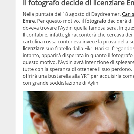
Il fotografo decide di licenziare 
Nella puntata del 18 agosto di Daydreamer,
Can 
Emre
. Per questo motivo,
il fotografo
deciderà di 
doveva trovare l’Aydin quella famosa sera. In ques
Il contabile, infatti, gli racconterà che cercava de
cartolina rossa conteneva invece la prova della so
licenziare
suo fratello dalla Fikri Harika, fregand
intanto, apparirà disperata in quanto il fotograf
questo motivo, l’Aydin avrà intenzione di spiegar
tutte con la speranza di ottenere il suo perdono. 
offrirà una bustarella alla YRT per acquisirla come
con grande soddisfazione di Aylin.