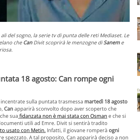
 ali del sogno, la serie tv di punta delle reti Mediaset. Le
velano che
Can
Divit scoprirà le menzogne di
Sanem
e
riosa.
untata 18 agosto: Can rompe ogni
, incentrate sulla puntata trasmessa
martedì 18 agosto
o,
Can
apparirà sconvolto dopo aver scoperto che
à che sua
fidanzata non è mai stata con Osman
e che si
ocumenti utili ad Emre. Divit si sentirà tradito
to usato con Metin.
Infatti, il giovane romperà
ogni
ore spezzato. A tal proposito, Can apparirà deciso a non