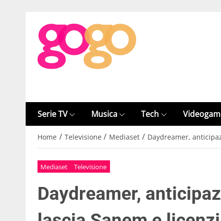
Serie TV
Musica
Tech
Videogam
/
/
/
Home
Televisione
Mediaset
Daydreamer, anticipaz
Mediaset
Televisione
Daydreamer, anticipaz
lascia Sanem e licenz