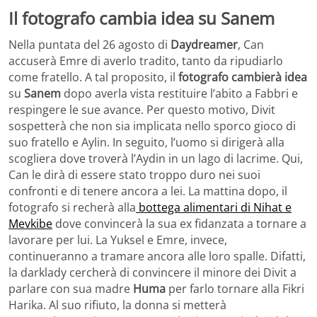
Il fotografo cambia idea su Sanem
Nella puntata del 26 agosto di
Daydreamer
, Can
accuserà Emre di averlo tradito, tanto da ripudiarlo
come fratello. A tal proposito, il
fotografo cambierà idea
su
Sanem
dopo averla vista restituire l’abito a Fabbri e
respingere le sue avance. Per questo motivo, Divit
sospetterà che non sia implicata nello sporco gioco di
suo fratello e Aylin. In seguito, l’uomo si dirigerà alla
scogliera dove troverà l’Aydin in un lago di lacrime. Qui,
Can le dirà di essere stato troppo duro nei suoi
confronti e di tenere ancora a lei. La mattina dopo, il
fotografo si recherà alla
bottega alimentari di Nihat e
Mevkibe
dove convincerà la sua ex fidanzata a tornare a
lavorare per lui. La Yuksel e Emre, invece,
continueranno a tramare ancora alle loro spalle. Difatti,
la darklady cercherà di convincere il minore dei Divit a
parlare con sua madre
Huma
per farlo tornare alla Fikri
Harika. Al suo rifiuto, la donna si metterà