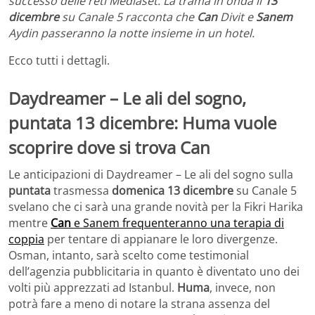
successo delle reti Mediaset. La trama in onda il
13
dicembre
su Canale 5 racconta che
Can
Divit e
Sanem
Aydin passeranno la notte insieme in un hotel.
Ecco tutti i dettagli.
Daydreamer – Le ali del sogno,
puntata 13 dicembre: Huma vuole
scoprire dove si trova Can
Le anticipazioni di Daydreamer – Le ali del sogno sulla
puntata
trasmessa
domenica 13 dicembre
su Canale 5
svelano che ci sarà una grande novità per la Fikri Harika
mentre
Can
e Sanem frequenteranno una terapia di
coppia
per tentare di appianare le loro divergenze.
Osman, intanto, sarà scelto come testimonial
dell’agenzia pubblicitaria in quanto è diventato uno dei
volti più apprezzati ad Istanbul.
Huma
, invece, non
potrà fare a meno di notare la strana assenza del