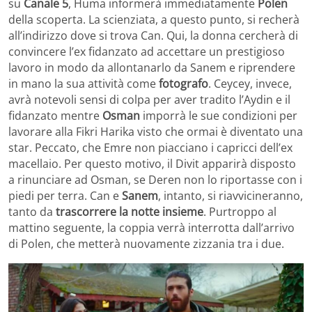
su
Canale 5
, Huma informerà immediatamente
Polen
della scoperta. La scienziata, a questo punto, si recherà
all’indirizzo dove si trova Can. Qui, la donna cercherà di
convincere l’ex fidanzato ad accettare un prestigioso
lavoro in modo da allontanarlo da Sanem e riprendere
in mano la sua attività come
fotografo
. Ceycey, invece,
avrà notevoli sensi di colpa per aver tradito l’Aydin e il
fidanzato mentre
Osman
imporrà le sue condizioni per
lavorare alla Fikri Harika visto che ormai è diventato una
star. Peccato, che Emre non piacciano i capricci dell’ex
macellaio. Per questo motivo, il Divit apparirà disposto
a rinunciare ad Osman, se Deren non lo riportasse con i
piedi per terra. Can e
Sanem
, intanto, si riavvicineranno,
tanto da
trascorrere
la notte insieme
. Purtroppo al
mattino seguente, la coppia verrà interrotta dall’arrivo
di Polen, che metterà nuovamente zizzania tra i due.