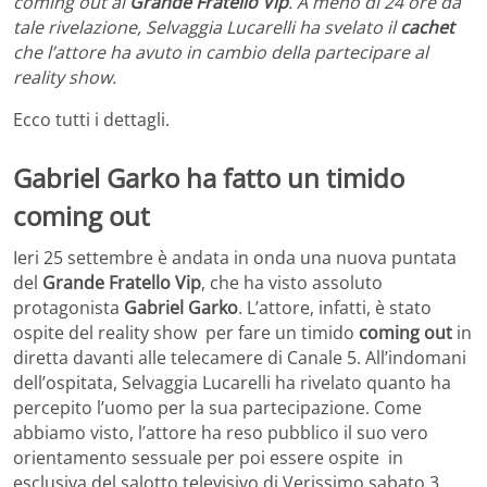
coming out al
Grande Fratello Vip
. A meno di 24 ore da
tale rivelazione, Selvaggia Lucarelli ha svelato il
cachet
che l’attore ha avuto in cambio della partecipare al
reality show.
Ecco tutti i dettagli.
Gabriel Garko ha fatto un timido
coming out
Ieri 25 settembre è andata in onda una nuova puntata
del
Grande Fratello Vip
, che ha visto assoluto
protagonista
Gabriel Garko
. L’attore, infatti, è stato
ospite del reality show per fare un timido
coming out
in
diretta davanti alle telecamere di Canale 5. All’indomani
dell’ospitata, Selvaggia Lucarelli ha rivelato quanto ha
percepito l’uomo per la sua partecipazione. Come
abbiamo visto, l’attore ha reso pubblico il suo vero
orientamento sessuale per poi essere ospite in
esclusiva del salotto televisivo di Verissimo sabato 3