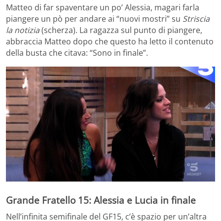
Matteo di far spaventare un po’ Alessia, magari farla
piangere un pò per andare ai “nuovi mostri” su
Striscia
la notizia
(scherza). La ragazza sul punto di piangere,
abbraccia Matteo dopo che questo ha letto il contenuto
della busta che citava: “Sono in finale”.
Grande Fratello 15: Alessia e Lucia in finale
Nell’infinita semifinale del GF15, c’è spazio per un’altra