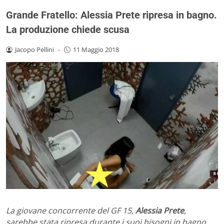
Grande Fratello: Alessia Prete ripresa in bagno.
La produzione chiede scusa
Jacopo Pellini
-
11 Maggio 2018
La giovane concorrente del GF 15,
Alessia Prete
,
sarebbe stata ripresa durante i suoi bisogni in bagno