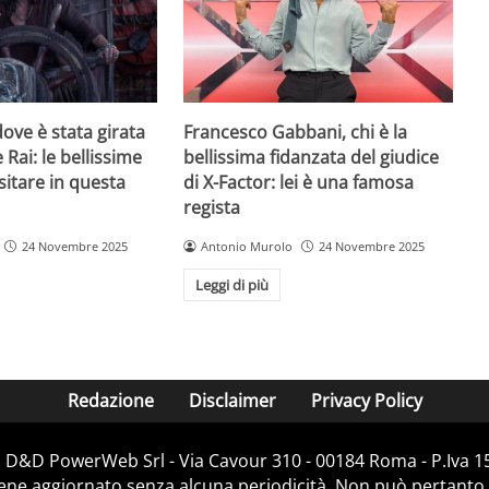
ove è stata girata
Francesco Gabbani, chi è la
 Rai: le bellissime
bellissima fidanzata del giudice
sitare in questa
di X-Factor: lei è una famosa
regista
24 Novembre 2025
Antonio Murolo
24 Novembre 2025
Leggi di più
Redazione
Disclaimer
Privacy Policy
i D&D PowerWeb Srl - Via Cavour 310 - 00184 Roma - P.Iv
iene aggiornato senza alcuna periodicità. Non può pertanto 