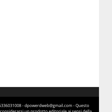
a 15336031008 - dpowerdweb@gmail.com - Questo
considerarsi un prodotto editoriale ai sensi della