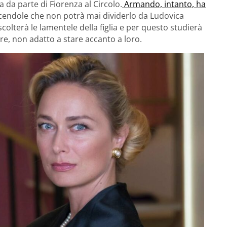
 da parte di Fiorenza al Circolo.
Armando, intanto, ha
icendole che non potrà mai dividerlo da Ludovica
colterà le lamentele della figlia e per questo studierà
re, non adatto a stare accanto a loro.