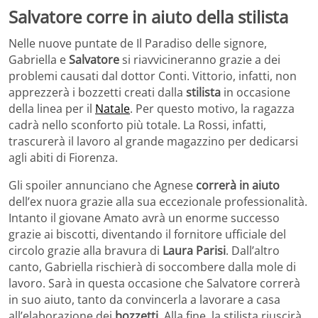
Salvatore corre in aiuto della stilista
Nelle nuove puntate de Il Paradiso delle signore,
Gabriella e
Salvatore
si riavvicineranno grazie a dei
problemi causati dal dottor Conti. Vittorio, infatti, non
apprezzerà i bozzetti creati dalla
stilista
in occasione
della linea per il
Natale
. Per questo motivo, la ragazza
cadrà nello sconforto più totale. La Rossi, infatti,
trascurerà il lavoro al grande magazzino per dedicarsi
agli abiti di Fiorenza.
Gli spoiler annunciano che Agnese
correrà in aiuto
dell’ex nuora grazie alla sua eccezionale professionalità.
Intanto il giovane Amato avrà un enorme successo
grazie ai biscotti, diventando il fornitore ufficiale del
circolo grazie alla bravura di
Laura Parisi
. Dall’altro
canto, Gabriella rischierà di soccombere dalla mole di
lavoro. Sarà in questa occasione che Salvatore correrà
in suo aiuto, tanto da convincerla a lavorare a casa
all’elaborazione dei
bozzetti
. Alla fine, la stilista riuscirà