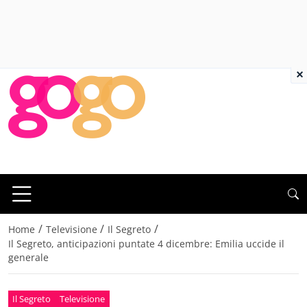
×
/
/
/
Home
Televisione
Il Segreto
Il Segreto, anticipazioni puntate 4 dicembre: Emilia uccide il
generale
Il Segreto
Televisione