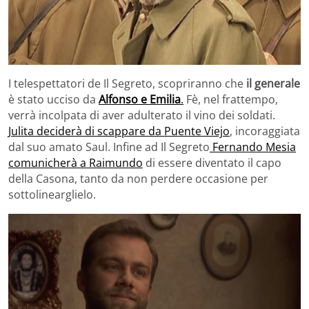
I telespettatori de Il Segreto, scopriranno che
il generale
è stato ucciso da
Alfonso e Emilia
.
Fè, nel frattempo,
verrà incolpata di aver adulterato il vino dei soldati.
Julita deciderà di scappare da Puente Viejo
, incoraggiata
dal suo amato Saul. Infine ad Il Segreto
Fernando Mesia
comunicherà a Raimundo
di essere diventato il capo
della Casona, tanto da non perdere occasione per
sottolinearglielo.