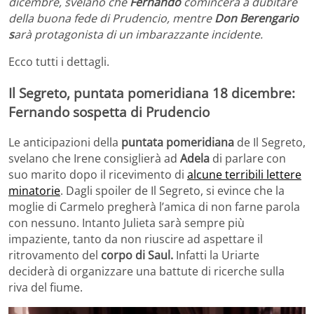
dicembre, svelano che
Fernando
comincerà a dubitare
della buona fede di Prudencio, mentre
Don Berengario
s
arà protagonista di un imbarazzante incidente.
Ecco tutti i dettagli.
Il Segreto, puntata pomeridiana 18 dicembre:
Fernando sospetta di Prudencio
Le anticipazioni della
puntata pomeridiana
de Il Segreto,
svelano che Irene consiglierà ad
Adela
di parlare con
suo marito dopo il ricevimento di
alcune terribili lettere
minatorie
. Dagli spoiler de Il Segreto, si evince che la
moglie di Carmelo pregherà l’amica di non farne parola
con nessuno. Intanto Julieta sarà sempre più
impaziente, tanto da non riuscire ad aspettare il
ritrovamento del
corpo di Saul.
Infatti la Uriarte
deciderà di organizzare una battute di ricerche sulla
riva del fiume.