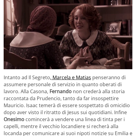
Intanto ad Il Segreto
, Marcela e Matias
penseranno di
assumere personale di servizio in quanto oberati di
lavoro. Alla Casona,
Fernando
non crederà alla storia
raccontata da Prudencio, tanto da far insospettire
Mauricio. Isaac temerà di essere sospettato di omicidio
dopo aver visto il ritratto di Jesus sui quotidiani. Infine
Onesimo
comincerà a vendere una linea di tinta per i
capelli, mentre il vecchio locandiere si recherà alla
locanda per comunicare ai suoi nipoti notizie su Emilia e