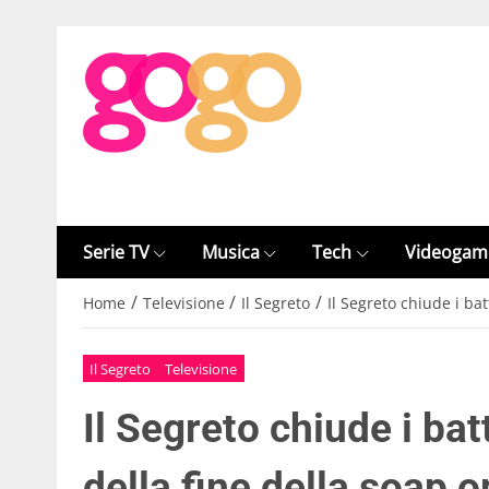
Serie TV
Musica
Tech
Videogam
/
/
/
Home
Televisione
Il Segreto
Il Segreto chiude i ba
Il Segreto
Televisione
Il Segreto chiude i bat
della fine della soap 