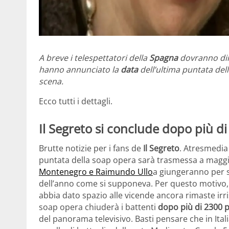
A breve i telespettatori della
Spagna
dovranno di
hanno annunciato la
data
dell’ultima puntata del
scena.
Ecco tutti i dettagli.
Il Segreto si conclude dopo più d
Brutte notizie per i fans de
Il Segreto
. Atresmedia
puntata della soap opera sarà trasmessa a maggi
Montenegro e Raimundo Ullo
a giungeranno per s
dell’anno come si supponeva. Per questo motivo, 
abbia dato spazio alle vicende ancora rimaste irris
soap opera chiuderà i battenti
dopo più di 2300 
del panorama televisivo. Basti pensare che in Ital