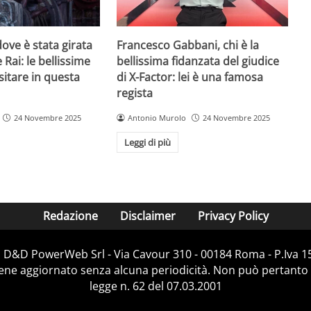
ove è stata girata
Francesco Gabbani, chi è la
 Rai: le bellissime
bellissima fidanzata del giudice
sitare in questa
di X-Factor: lei è una famosa
regista
24 Novembre 2025
Antonio Murolo
24 Novembre 2025
Leggi di più
Redazione
Disclaimer
Privacy Policy
i D&D PowerWeb Srl - Via Cavour 310 - 00184 Roma - P.Iv
iene aggiornato senza alcuna periodicità. Non può pertanto 
legge n. 62 del 07.03.2001