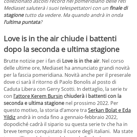
collezionato ascolti record nel pomeridiano delle reti
Mediaset saluterà i suoi telespettatori con un
finale di
stagione
tutto da vedere. Ma quando andrà in onda
l’ultima puntata
?
Love is in the air chiude i battenti
dopo la seconda e ultima stagione
Brutte notizie per i fan di
Love is in the air
. Nel corso
delle ultime ore, Mediaset ha annunciato grandi novità
per la fascia pomeridiana. Novità anche per il preserale
dove ci sarà il ritorno di Paolo Bonolis al posto di
Caduta Libera con Gerry Scotti. In dettaglio, la serie tv
con
l’attore Kerem Bursin
chiuderà i battenti con la
seconda e ultima stagione
nel prossimo 2022. Per
questo motivo, la storia d’amore tra
Serkan Bolat e Eda
Yildiz
andrà in onda fino a gennaio-febbraio 2022,
dopodiché cadrà il sipario su questa serie tv che ha in
breve tempo conquistato il cuore degli italiani. Ma state