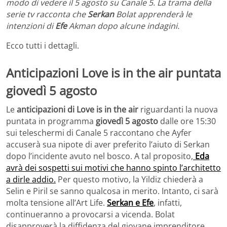
modo di vedere il 5 agosto su Canale 5. La trama della
serie tv racconta che
Serkan
Bolat apprenderà le
intenzioni di
Efe
Akman dopo alcune indagini.
Ecco tutti i dettagli.
Anticipazioni Love is in the air puntata
giovedì 5 agosto
Le
anticipazioni di Love is in the air
riguardanti la nuova
puntata in programma
giovedì 5 agosto
dalle ore 15:30
sui teleschermi di Canale 5 raccontano che Ayfer
accuserà sua nipote di aver preferito l’aiuto di Serkan
dopo l’incidente avuto nel bosco. A tal proposito,
Eda
avrà dei sospetti sui motivi che hanno spinto l’architetto
a dirle addio.
Per questo motivo, la Yildiz chiederà a
Selin e Piril se sanno qualcosa in merito. Intanto, ci sarà
molta tensione all’Art Life.
Serkan e Efe
, infatti,
continueranno a provocarsi a vicenda. Bolat
disapproverà la diffidenza del giovane imprenditore,