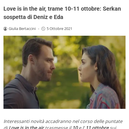
Love is in the air, trame 10-11 ottobre: Serkan
sospetta di Deniz e Eda
Giulia Bertaccini
-
5 Ottobre 2021
Interessanti novità accadranno nel corso delle puntate
di
Love is in the air
trasmesse il
10
e l’
11 ottobre
sui