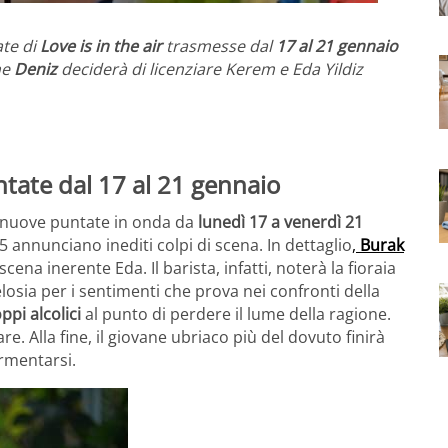
ate di
Love is in the air
trasmesse dal
17 al 21 gennaio
he
Deniz
deciderà di licenziare Kerem e Eda Yildiz
untate dal 17 al 21 gennaio
 nuove puntate in onda da
lunedì 17 a venerdì 21
5 annunciano inediti colpi di scena. In dettaglio
,
Burak
na inerente Eda. Il barista, infatti, noterà la fioraia
losia per i sentimenti che prova nei confronti della
ppi alcolici
al punto di perdere il lume della ragione.
re. Alla fine, il giovane ubriaco più del dovuto finirà
rmentarsi.