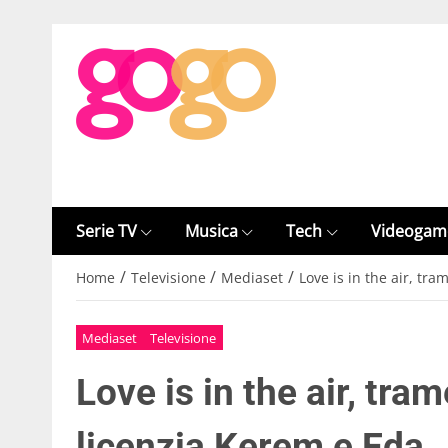
Serie TV
Musica
Tech
Videogam
/
/
/
Home
Televisione
Mediaset
Love is in the air, tr
Mediaset
Televisione
Love is in the air, tr
licenzia Kerem e Eda