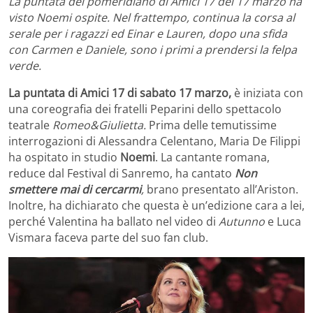
La puntata del pomeridiano di Amici 17 del 17 marzo ha
visto Noemi ospite. Nel frattempo, continua la corsa al
serale per i ragazzi ed Einar e Lauren, dopo una sfida
con Carmen e Daniele, sono i primi a prendersi la felpa
verde.
La puntata di Amici 17 di sabato 17 marzo,
è iniziata con
una coreografia dei fratelli Peparini dello spettacolo
teatrale
Romeo&Giulietta.
Prima delle temutissime
interrogazioni di Alessandra Celentano, Maria De Filippi
ha ospitato in studio
Noemi
. La cantante romana,
reduce dal Festival di Sanremo, ha cantato
Non
smettere mai di cercarmi
,
brano presentato all’Ariston.
Inoltre, ha dichiarato che questa è un’edizione cara a lei,
perché Valentina ha ballato nel video di
Autunno
e Luca
Vismara faceva parte del suo fan club.