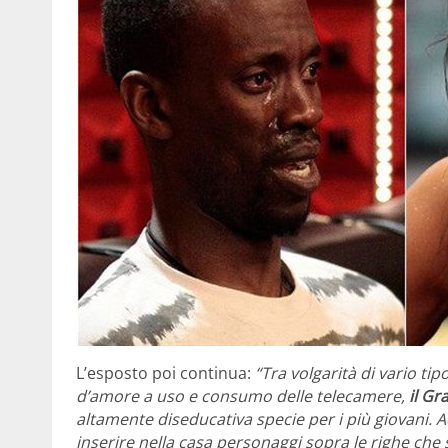
L’esposto poi continua:
“
Tra
volgarità di vario tip
d’amore a uso e consumo delle telecamere,
il Gr
altamente diseducativa specie per i più giovani. Ad
inserire nella casa personaggi sopra le righe che