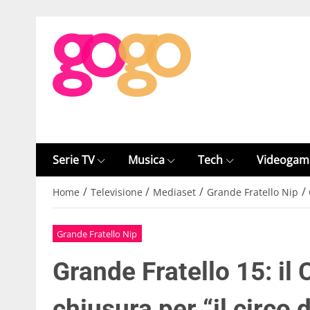
Serie TV
Musica
Tech
Videogam
/
/
/
/
Home
Televisione
Mediaset
Grande Fratello Nip
Grande Fratello Nip
Grande Fratello 15: il
chiusura per “il circo d