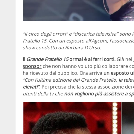
“Il circo degli orrori” e “discarica televisiva” son
Fratello 15. Con un esposto all’Agcom, l’associazi
show condotto da Barbara D’Urso.
Il
Grande Fratello 15
ormai è ai ferri corti.
Già nei 
sponsor
che non hanno voluto più collaborare co
ha ricevuto dal pubblico. Ora arriva
un
esposto uf
“Con l’ultima edizione del Grande Fratello,
la tele
elevati”
. Poi precisa che la stessa associzione de
utenti della tv che
non vogliono più assistere a spe