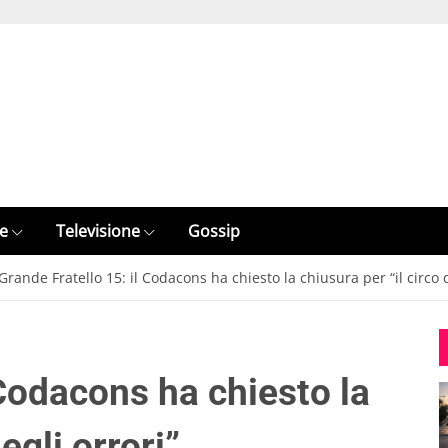
e
Televisione
Gossip
Grande Fratello 15: il Codacons ha chiesto la chiusura per “il circo d
 Codacons ha chiesto la
egli orrori”