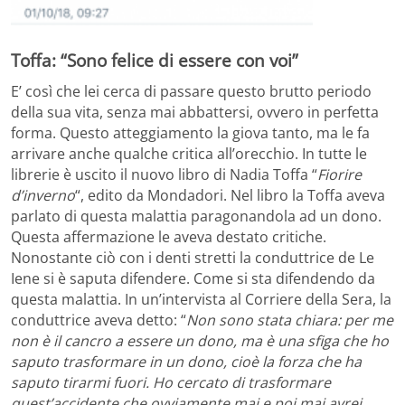
Toffa: “Sono felice di essere con voi”
E’ così che lei cerca di passare questo brutto periodo
della sua vita, senza mai abbattersi, ovvero in perfetta
forma. Questo atteggiamento la giova tanto, ma le fa
arrivare anche qualche critica all’orecchio. In tutte le
librerie è uscito il nuovo libro di Nadia Toffa “
Fiorire
d’inverno
“, edito da Mondadori. Nel libro la Toffa aveva
parlato di questa malattia paragonandola ad un dono.
Questa affermazione le aveva destato critiche.
Nonostante ciò con i denti stretti la conduttrice de Le
Iene si è saputa difendere. Come si sta difendendo da
questa malattia. In un’intervista al Corriere della Sera, la
conduttrice aveva detto: “
Non sono stata chiara: per me
non è il cancro a essere un dono, ma è una sfiga che ho
saputo trasformare in un dono, cioè la forza che ha
saputo tirarmi fuori. Ho cercato di trasformare
quest’accidente che ovviamente mai e poi mai avrei