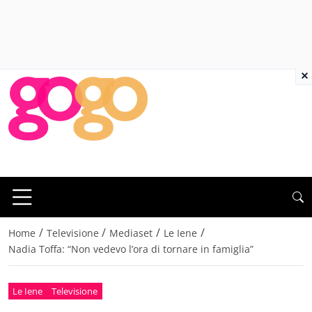
×
/
/
/
/
Home
Televisione
Mediaset
Le Iene
Nadia Toffa: “Non vedevo l’ora di tornare in famiglia”
Le Iene
Televisione