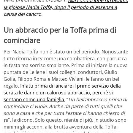
nella prima serata di Italia 1.
Alla conduzione ritroviamo
la gioiosa Nadia Toffa, dopo il periodo di assenza a
causa del cancro.
Un abbraccio per la Toffa prima di
cominciare
Per Nadia Toffa non è stato un bel periodo. Nonostante
tutto ritorna in tv come una combattiera, con parrucca
in testa ma sorriso smaliante. Prima di iniziare la nuova
puntata de Le Iene i suoi colleghi conduttori, Giulio
Golia, Filippo Roma e Matteo Viviani, le fanno un bel
regalo. I
nfatti prima di lanciare il primo servizio della
serata le danno un caloroso abbraccio, perchè si
sentano come una famiglia.
“
Un bell’abbraccio prima di
cominciare ci vuole. Anche da parte di tutti quelli che
sono a casa e che per tutta l’estate ci hanno chiesto di
te
“, le dicono. Solo questo, niente di più. In studio sono
minimi gli accenni alla brutta avventura della Toffa,