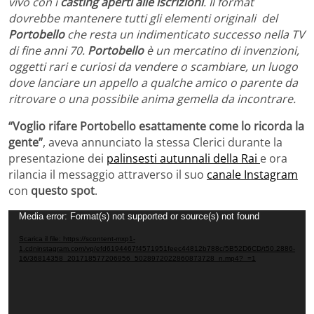
vivo con i
casting aperti alle iscrizioni
. Il format
dovrebbe mantenere tutti gli elementi originali del
Portobello
che resta un indimenticato successo nella TV
di fine anni 70.
Portobello
è un mercatino di invenzioni,
oggetti rari e curiosi da vendere o scambiare, un luogo
dove lanciare un appello a qualche amico o parente da
ritrovare o una possibile anima gemella da incontrare.
“Voglio rifare Portobello esattamente come lo ricorda la
gente”
, aveva annunciato la stessa Clerici durante la
presentazione dei
palinsesti autunnali della Rai
e ora
rilancia il messaggio attraverso il suo
canale Instagram
con
questo spot
.
Video
Media error: Format(s) not supported or source(s) not found
Player
Scarica il file: https://scontent-mxp1-
1.cdninstagram.com/vp/efd6194467f4571951feec44812b788c/5B52D6CD/t50.2886-
16/36814358_201718577206956_5028972022860873728_n.mp4?_=1