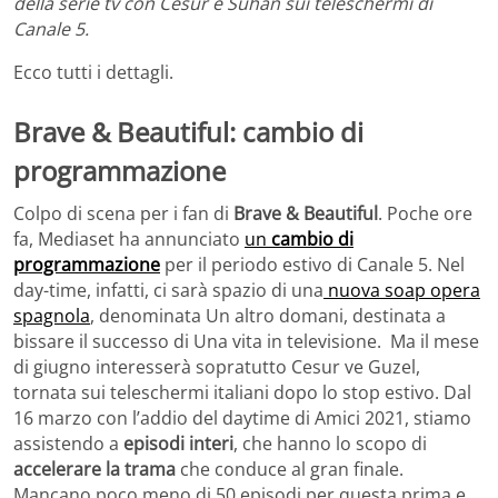
della serie tv con Cesur e Suhan sui teleschermi di
Canale 5.
Ecco tutti i dettagli.
Brave & Beautiful: cambio di
programmazione
Colpo di scena per i fan di
Brave & Beautiful
. Poche ore
fa, Mediaset ha annunciato
un
cambio di
programmazione
per il periodo estivo di Canale 5. Nel
day-time, infatti, ci sarà spazio di una
nuova soap opera
spagnola
, denominata Un altro domani, destinata a
bissare il successo di Una vita in televisione. Ma il mese
di giugno interesserà sopratutto Cesur ve Guzel,
tornata sui teleschermi italiani dopo lo stop estivo. Dal
16 marzo con l’addio del daytime di Amici 2021, stiamo
assistendo a
episodi interi
, che hanno lo scopo di
accelerare la trama
che conduce al gran finale.
Mancano poco meno di 50 episodi per questa prima e