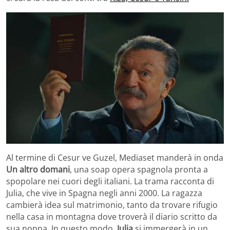
Al termine di Cesur ve Guzel, Mediaset manderà in onda
Un altro domani
, una soap opera spagnola pronta a
spopolare nei cuori degli italiani. La trama racconta di
Julia, che vive in Spagna negli anni 2000. La ragazza
cambierà idea sul matrimonio, tanto da trovare rifugio
nella casa in montagna dove troverà il diario scritto da
sua nonna. In questo modo,
Julia
si immergerà in un