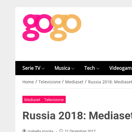
Serie TV
Musica
Tech
Videogam
/
/
/
Home
Televisione
Mediaset
Russia 2018: Mediaset 
Mediaset
Televisione
Russia 2018: Mediaset 
Isabella Insolia
-
21 Dicembre 2017