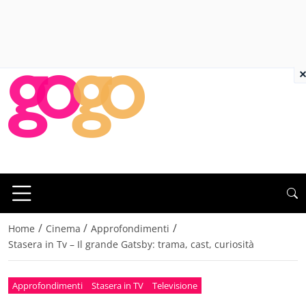
×
/
/
/
Home
Cinema
Approfondimenti
Stasera in Tv – Il grande Gatsby: trama, cast, curiosità
Approfondimenti
Stasera in TV
Televisione