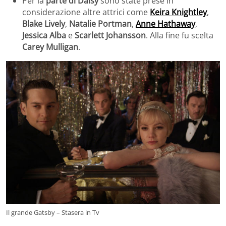
Per la
parte di Daisy
sono state prese in
considerazione altre attrici come
Keira Knightley
,
Blake Lively
,
Natalie Portman
,
Anne Hathaway
,
Jessica Alba
e
Scarlett Johansson
. Alla fine fu scelta
Carey Mulligan
.
Il grande Gatsby – Stasera in Tv