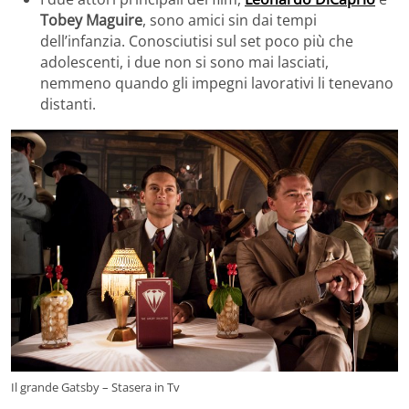
Tobey Maguire
, sono amici sin dai tempi
dell’infanzia. Conosciutisi sul set poco più che
adolescenti, i due non si sono mai lasciati,
nemmeno quando gli impegni lavorativi li tenevano
distanti.
Il grande Gatsby – Stasera in Tv