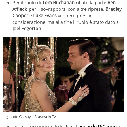
Per il ruolo di
Tom Buchanan
rifiutò la parte
Ben
Affleck
, per il sovrapporsi con altre riprese.
Bradley
Cooper
e
Luke Evans
vennero presi in
considerazione, ma alla fine il ruolo è stato dato a
Joel Edgerton
.
Il grande Gatsby – Stasera in Tv
I due attori principali del film,
Leonardo DiCaprio
e