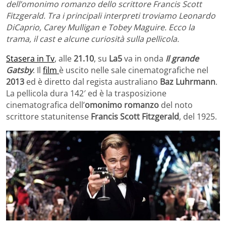
dell’omonimo romanzo dello scrittore Francis Scott
Fitzgerald. Tra i principali interpreti troviamo Leonardo
DiCaprio, Carey Mulligan e Tobey Maguire. Ecco la
trama, il cast e alcune curiosità sulla pellicola.
Stasera in Tv
, alle
21.10
, su
La5
va in onda
Il grande
Gatsby
. Il
film
è uscito nelle sale cinematografiche nel
2013
ed è diretto dal regista australiano
Baz Luhrmann
.
La pellicola dura 142′ ed è la trasposizione
cinematografica dell’
omonimo romanzo
del noto
scrittore statunitense
Francis Scott Fitzgerald
, del 1925.