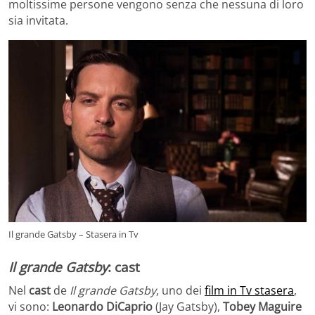
moltissime persone vengono senza che nessuna di loro
sia invitata.
Il grande Gatsby – Stasera in Tv
Il grande Gatsby
: cast
Nel
cast
de
Il grande Gatsby
, uno dei
film in Tv stasera
,
vi sono:
Leonardo DiCaprio
(Jay Gatsby),
Tobey
Maguire