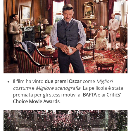
Il film ha vinto
due premi Oscar
come
Migliori
costumi
e
Migliore scenografia
. La pellicola è stata
premiata per gli stessi motivi ai
BAFTA
e ai
Critics’
Choice Movie Awards
.