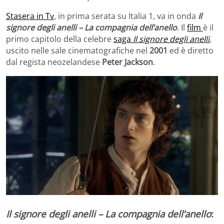
Stasera in Tv
, in prima serata su Italia 1, va in onda
Il
signore degli anelli – La compagnia dell’anello
. Il
film
è il
primo capitolo della celebre
saga
Il signore degli anelli
,
uscito nelle sale cinematografiche nel
2001
ed è diretto
dal regista neozelandese
Peter Jackson
.
Il signore degli anelli – La compagnia dell’anello
: