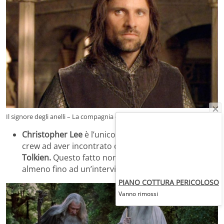
Il signore degli anelli – La compagnia dell’anello
Christopher Lee
è l’unico membro del cast e della
crew ad aver incontrato di persona il professor
J.R.R
Tolkien.
Questo fatto non era noto a molti fan,
almeno fino ad un’intervista fatta dall’attore stesso.
PIANO COTTURA PERICOLOSO
Vanno rimossi