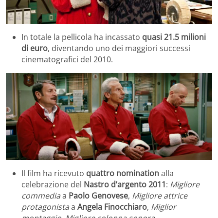
In totale la pellicola ha incassato
quasi 21.5 milioni
di euro
, diventando uno dei maggiori successi
cinematografici del 2010.
Il film ha ricevuto
quattro nomination
alla
celebrazione del
Nastro d’argento 2011
:
Migliore
commedia
a
Paolo Genovese
,
Migliore attrice
protagonista
a
Angela Finocchiaro
,
Miglior
montaggio
,
Migliore colonna sonora
.