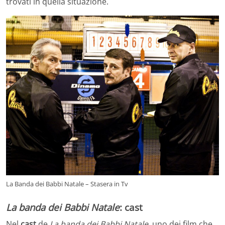
trovati in quella situazione.
La Banda dei Babbi Natale – Stasera in Tv
La banda dei Babbi Natale
: cast
Nel
cast
de
La banda dei Babbi Natale
, uno dei film che