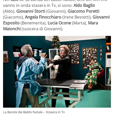
vanno in onda stasera in Tv, vi sono:
Aldo Baglio
(Aldo),
Giovanni Storti
(Giovanni),
Giacomo Poretti
(Giacomo),
Angela Finocchiaro
(Irene Bestetti),
Giovanni
Esposito
(Benemerita),
Lucia Ocone
(Marta),
Mara
Maionchi
(suocera di Giovanni).
La Banda dei Babbi Natale – Stasera in Tv