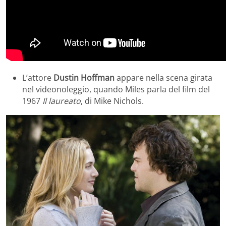
L’attore
Dustin Hoffman
appare nella scena girata
nel videonoleggio, quando Miles parla del film del
1967
Il laureato
, di Mike Nichols.