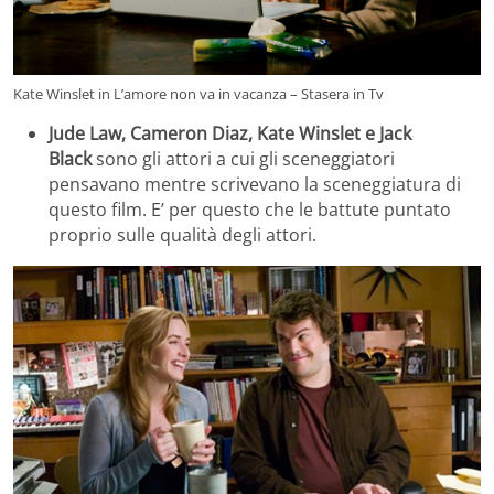
Kate Winslet in L’amore non va in vacanza – Stasera in Tv
Jude Law, Cameron Diaz, Kate Winslet e Jack
Black
sono gli attori a cui gli sceneggiatori
pensavano mentre scrivevano la sceneggiatura di
questo film. E’ per questo che le battute puntato
proprio sulle qualità degli attori.