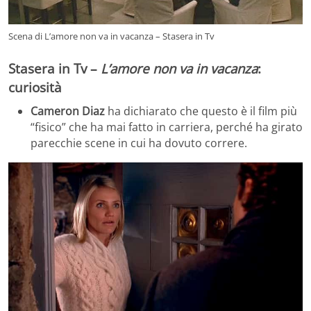
Scena di L’amore non va in vacanza – Stasera in Tv
Stasera in Tv –
L’amore non va in vacanza
:
curiosità
Cameron Diaz
ha dichiarato che questo è
il film più
“fisico” che ha mai fatto in carriera, perché ha girato
parecchie scene in cui ha dovuto correre.