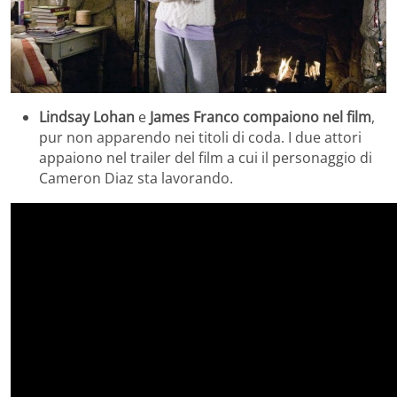
Lindsay Lohan
e
James Franco
compaiono nel film
,
pur non apparendo nei titoli di coda. I due attori
appaiono nel trailer del film a cui il personaggio di
Cameron Diaz sta lavorando.