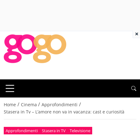
×
/
/
/
Home
Cinema
Approfondimenti
Stasera in Tv – L’amore non va in vacanza: cast e curiosità
Approfondimenti
Stasera in TV
Televisione