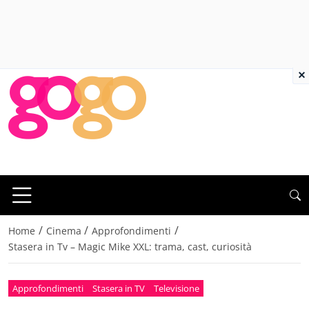
×
/
/
/
Home
Cinema
Approfondimenti
Stasera in Tv – Magic Mike XXL: trama, cast, curiosità
Approfondimenti
Stasera in TV
Televisione