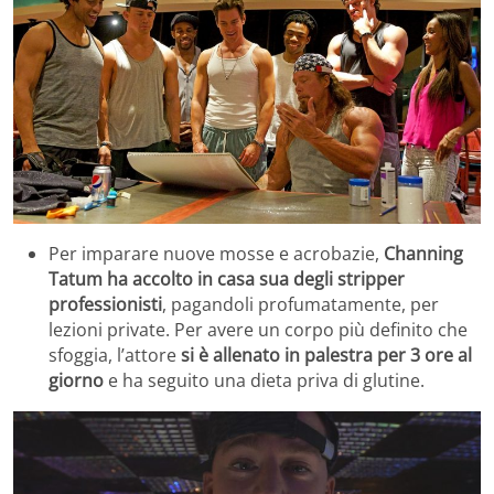
Per imparare nuove mosse e acrobazie,
Channing
Tatum
ha accolto in casa sua degli stripper
professionisti
, pagandoli profumatamente, per
lezioni private. Per avere un corpo più definito che
sfoggia, l’attore
si è allenato in palestra per 3 ore al
giorno
e ha seguito una dieta priva di glutine.