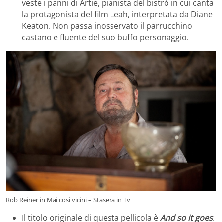
veste i panni di Artie, pianista del bistrò in cui canta
la protagonista del film Leah, interpretata da Diane
Keaton. Non passa inosservato il parrucchino
castano e fluente del suo buffo personaggio.
Rob Reiner in Mai così vicini – Stasera in Tv
Il titolo originale di questa pellicola è
And so it goes
.