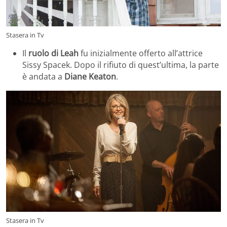
Stasera in Tv
Il
ruolo di Leah
fu inizialmente offerto all’attrice
Sissy Spacek. Dopo il rifiuto di quest’ultima, la parte
è andata a
Diane Keaton
.
Stasera in Tv