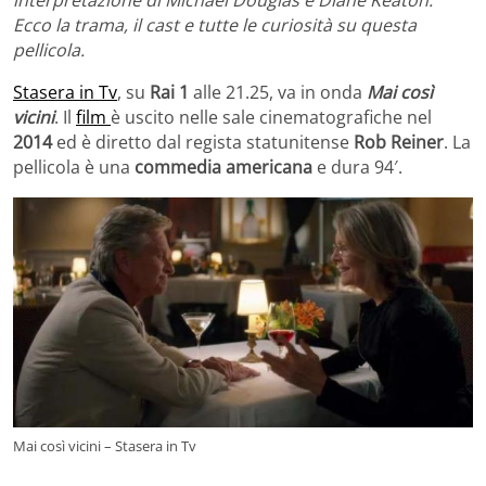
interpretazione di Michael Douglas e Diane Keaton.
Ecco la trama, il cast e tutte le curiosità su questa
pellicola.
Stasera in Tv
, su
Rai 1
alle 21.25, va in onda
Mai così
vicini
. Il
film
è uscito nelle sale cinematografiche nel
2014
ed è diretto dal regista statunitense
Rob Reiner
. La
pellicola è una
commedia americana
e dura 94′.
Mai così vicini – Stasera in Tv