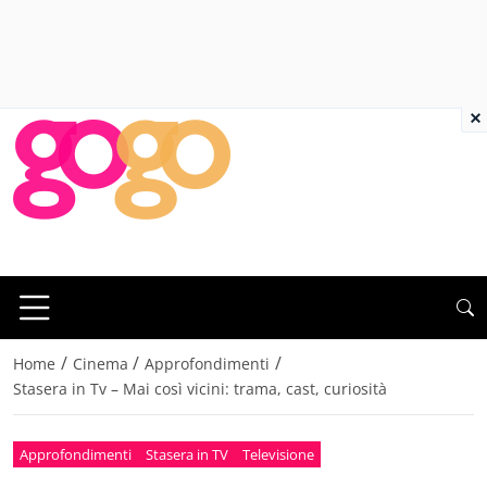
×
/
/
/
Home
Cinema
Approfondimenti
Stasera in Tv – Mai così vicini: trama, cast, curiosità
Approfondimenti
Stasera in TV
Televisione