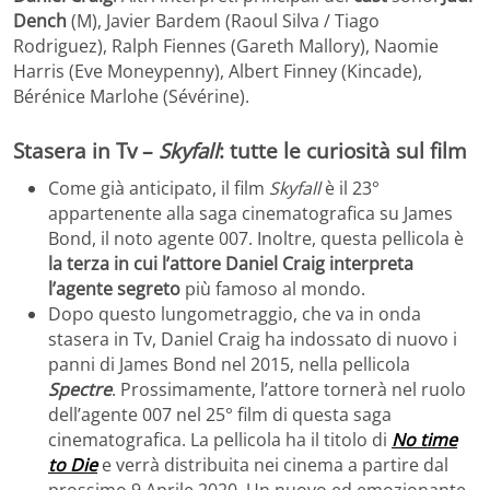
Dench
(M), Javier Bardem (Raoul Silva / Tiago
Rodriguez), Ralph Fiennes (Gareth Mallory), Naomie
Harris (Eve Moneypenny), Albert Finney (Kincade),
Bérénice Marlohe (Sévérine).
Stasera in Tv –
Skyfall
: tutte le curiosità sul film
Come già anticipato, il film
Skyfall
è il 23°
appartenente alla saga cinematografica su James
Bond, il noto agente 007. Inoltre, questa pellicola è
la terza in cui l’attore Daniel Craig interpreta
l’agente segreto
più famoso al mondo.
Dopo questo lungometraggio, che va in onda
stasera in Tv, Daniel Craig ha indossato di nuovo i
panni di James Bond nel 2015, nella pellicola
Spectre
. Prossimamente, l’attore tornerà nel ruolo
dell’agente 007 nel 25° film di questa saga
cinematografica. La pellicola ha il titolo di
No time
to Die
e verrà distribuita nei cinema a partire dal
prossimo 9 Aprile 2020. Un nuovo ed emozionante