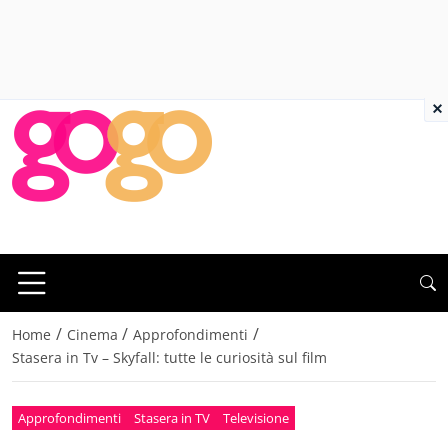
×
/
/
/
Home
Cinema
Approfondimenti
Stasera in Tv – Skyfall: tutte le curiosità sul film
Approfondimenti
Stasera in TV
Televisione