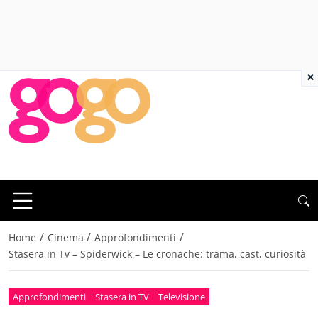
×
/
/
/
Home
Cinema
Approfondimenti
Stasera in Tv – Spiderwick – Le cronache: trama, cast, curiosità
Approfondimenti
Stasera in TV
Televisione