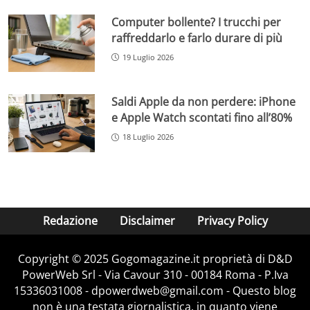
Computer bollente? I trucchi per
raffreddarlo e farlo durare di più
19 Luglio 2026
Saldi Apple da non perdere: iPhone
e Apple Watch scontati fino all’80%
18 Luglio 2026
Redazione
Disclaimer
Privacy Policy
Copyright © 2025 Gogomagazine.it proprietà di D&D
PowerWeb Srl - Via Cavour 310 - 00184 Roma - P.Iva
15336031008 - dpowerdweb@gmail.com - Questo blog
non è una testata giornalistica, in quanto viene