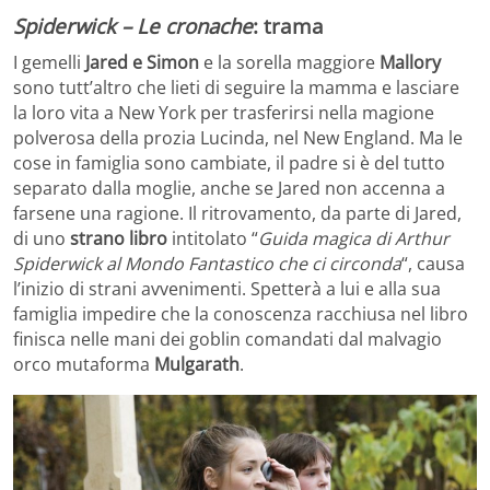
Spiderwick – Le cronache
: trama
I gemelli
Jared e Simon
e la sorella maggiore
Mallory
sono tutt’altro che lieti di seguire la mamma e lasciare
la loro vita a New York per trasferirsi nella magione
polverosa della prozia Lucinda, nel New England. Ma le
cose in famiglia sono cambiate, il padre si è del tutto
separato dalla moglie, anche se Jared non accenna a
farsene una ragione. Il ritrovamento, da parte di Jared,
di uno
strano libro
intitolato “
Guida magica di Arthur
Spiderwick al
Mondo Fantastico che ci circonda
“, causa
l’inizio di strani avvenimenti. Spetterà a lui e alla sua
famiglia impedire che la conoscenza racchiusa nel libro
finisca nelle mani dei goblin comandati dal malvagio
orco mutaforma
Mulgarath
.