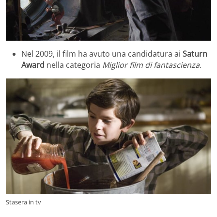
Nel 2009, il film ha avuto una candidatura ai
Saturn
Award
nella categoria
Miglior film di fantascienza
.
Stasera in tv