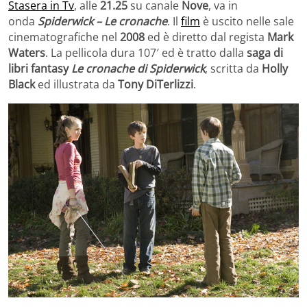
Stasera in Tv
, alle
21.25
su canale
Nove
, va in
onda
Spiderwick – Le cronache
. Il
film
è uscito nelle sale
cinematografiche nel
2008
ed è diretto dal regista
Mark
Waters
. La pellicola dura 107′ ed è tratto dalla
saga di
libri fantasy
Le cronache di Spiderwick
, scritta da
Holly
Black
ed illustrata da
Tony DiTerlizzi
.