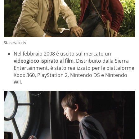
Stasera in tv
Nel febbraio 2008 è uscito sul mercato un
videogioco ispirato al film
. Distribuito dalla Sierra
Entertainment, è stato realizzato per le piattaforme
Xbox 360, PlayStation 2, Nintendo DS e Nintendo
Wii.