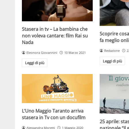
Stasera in tv – La bambina che
Scoprire cosa
non voleva cantare: film Rai su
fa meglio onl
Nada
Redazione
2
Eleonora Giovannini
10 Marzo 2021
Leggi di più
Leggi di più
L’Uno Maggio Taranto arriva
stasera in Tv con un docufilm
25 aprile: sta
nazionale “Il 
Alessandra Moretti
1 Maggio 2020