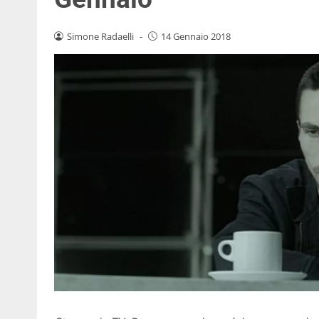
Simone Radaelli
-
14 Gennaio 2018