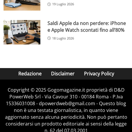
19 Luglio 2026
Saldi Apple da non perdere: iPhone
e Apple Watch scontati fino all’80%
18 Luglio 2026
Redazione
Disclaimer
Privacy Policy
Copyright © 2025 Gogomagazine.it proprietà di D&D
PowerWeb Srl - Via Cavour 310 - 00184 Roma - P.Iva
15336031008 - dpowerdweb@gmail.com - Questo blog
non è una testata giornalistica, in quanto viene
aggiornato senza alcuna periodicità. Non può pertanto
considerarsi un prodotto editoriale ai sensi della legge
n. 62 del 07.03.2001