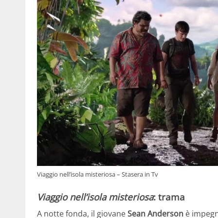
Viaggio nell’isola misteriosa – Stasera in Tv
Viaggio nell’isola misteriosa
: trama
A notte fonda, il giovane
Sean Anderson
è impegna