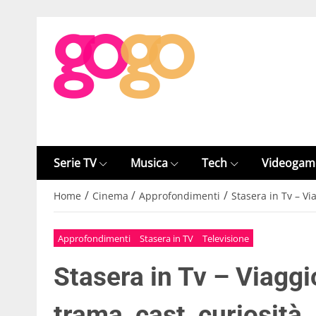
Serie TV
Musica
Tech
Videogam
/
/
/
Home
Cinema
Approfondimenti
Stasera in Tv – Via
Approfondimenti
Stasera in TV
Televisione
Stasera in Tv – Viaggio
trama, cast, curiosità