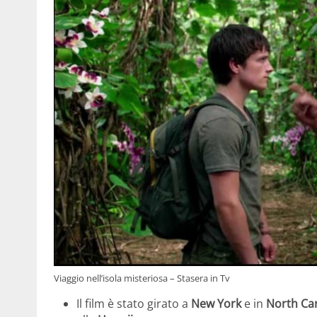
Viaggio nell’isola misteriosa – Stasera in Tv
Il film è stato girato a
New York
e in
North Car