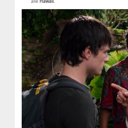
alle
Hawaii
.