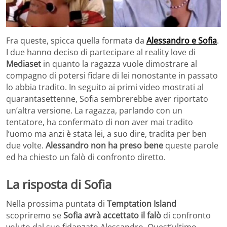
Fra queste, spicca quella formata da
Alessandro e Sofia
.
I due hanno deciso di partecipare al reality love di
Mediaset
in quanto la ragazza vuole dimostrare al
compagno di potersi fidare di lei nonostante in passato
lo abbia tradito. In seguito ai primi video mostrati al
quarantasettenne, Sofia sembrerebbe aver riportato
un’altra versione. La ragazza, parlando con un
tentatore, ha confermato di non aver mai tradito
l’uomo ma anzi è stata lei, a suo dire, tradita per ben
due volte.
Alessandro non ha preso bene
queste parole
ed ha chiesto un falò di confronto diretto.
La risposta di Sofia
Nella prossima puntata di
Temptation Island
scopriremo se
Sofia avrà accettato il falò
di confronto
voluto dal suo fidanzato Alessandro. Quest’ultimo