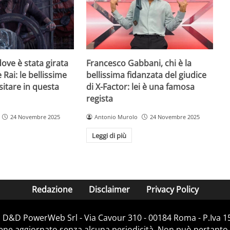
ove è stata girata
Francesco Gabbani, chi è la
 Rai: le bellissime
bellissima fidanzata del giudice
sitare in questa
di X-Factor: lei è una famosa
regista
24 Novembre 2025
Antonio Murolo
24 Novembre 2025
Leggi di più
Redazione
Disclaimer
Privacy Policy
i D&D PowerWeb Srl - Via Cavour 310 - 00184 Roma - P.Iv
iene aggiornato senza alcuna periodicità. Non può pertanto 