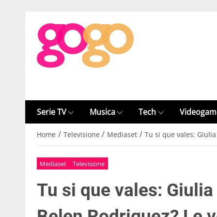
Serie TV
Musica
Tech
Videogam
/
/
/
Home
Televisione
Mediaset
Tu si que vales: Giulia
Mediaset
Televisione
Tu si que vales: Giulia
Belen Rodriguez? Le v