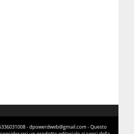
a 15336031008 - dpowerdweb@gmail.com - Questo
considerarsi un prodotto editoriale ai sensi della