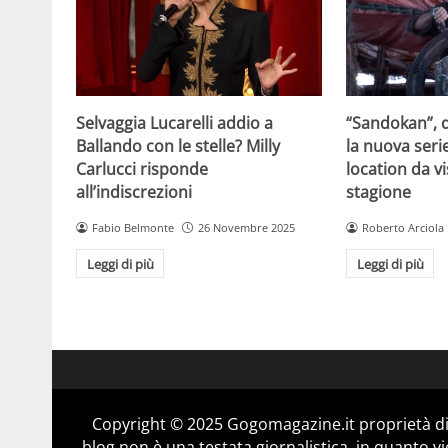
Selvaggia Lucarelli addio a
“Sandokan”, d
Ballando con le stelle? Milly
la nuova serie
Carlucci risponde
location da vi
all’indiscrezioni
stagione
Fabio Belmonte
26 Novembre 2025
Roberto Arciola
Leggi di più
Leggi di più
Copyright © 2025 Gogomagazine.it proprietà d
blog non è una testata giornalistica, in quanto v