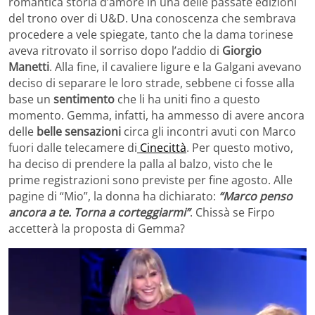
romantica storia d’amore in una delle passate edizioni
del trono over di U&D. Una conoscenza che sembrava
procedere a vele spiegate, tanto che la dama torinese
aveva ritrovato il sorriso dopo l’addio di
Giorgio
Manetti
. Alla fine, il cavaliere ligure e la Galgani avevano
deciso di separare le loro strade, sebbene ci fosse alla
base un
sentimento
che li ha uniti fino a questo
momento. Gemma, infatti, ha ammesso di avere ancora
delle
belle sensazioni
circa gli incontri avuti con Marco
fuori dalle telecamere di
Cinecittà
. Per questo motivo,
ha deciso di prendere la palla al balzo, visto che le
prime registrazioni sono previste per fine agosto. Alle
pagine di “Mio”, la donna ha dichiarato:
“Marco penso
ancora a te. Torna a corteggiarmi”
. Chissà se Firpo
accetterà la proposta di Gemma?