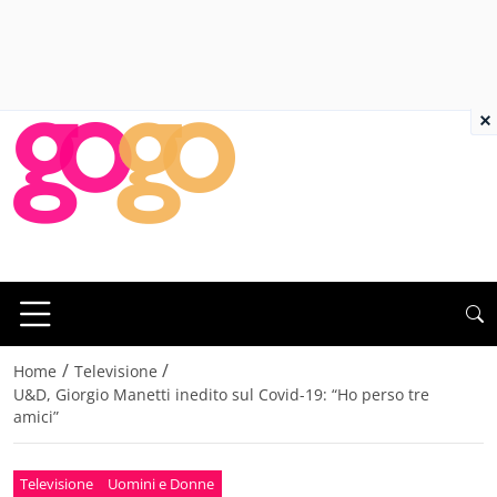
×
/
/
Home
Televisione
U&D, Giorgio Manetti inedito sul Covid-19: “Ho perso tre
amici”
Televisione
Uomini e Donne