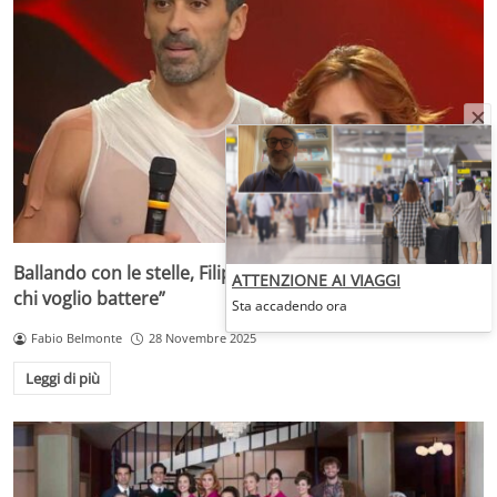
Ballando con le stelle, Filippo Magnini agguerrito: “Ecco
ATTENZIONE AI VIAGGI
chi voglio battere”
Sta accadendo ora
Fabio Belmonte
28 Novembre 2025
Leggi di più