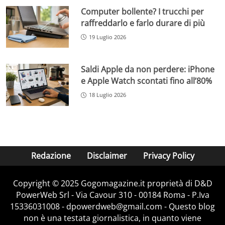
Computer bollente? I trucchi per
raffreddarlo e farlo durare di più
19 Luglio 2026
Saldi Apple da non perdere: iPhone
e Apple Watch scontati fino all’80%
18 Luglio 2026
Redazione
Disclaimer
Privacy Policy
Copyright © 2025 Gogomagazine.it proprietà di D&D
PowerWeb Srl - Via Cavour 310 - 00184 Roma - P.Iva
15336031008 - dpowerdweb@gmail.com - Questo blog
non è una testata giornalistica, in quanto viene