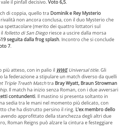
ale il pinfall decisivo.
Voto 6,5
.
h di coppia, quello tra
Dominik e Rey Mysterio
 rivalità non ancora conclusa, con il duo Mysterio che
ma spettacolare (merito dei quattro lottatori sul
 il
folletto di San Diego
riesce a uscire dalla morsa
19 seguita dalla frog splash
. Incontro che si conclude
oto 7
.
 più atteso, con in palio il
WWE
Universal title.
Gli
o la federazione a stipulare un match diverso da quelli
t Triple Treath Match
tra
Bray Wyatt, Braun Strowman
hip
. Il match ha inizio senza Roman, con i due avversari
etti contundenti
. Il mastino si presenta soltanto in
a sedia tra le mani nel momento più delicato, con
tto che ha distrutto persino il ring.
L’ex membro dello
 avendo approfittato della stanchezza degli altri due
tro, Roman Reigns può alzare la cintura e festeggiare