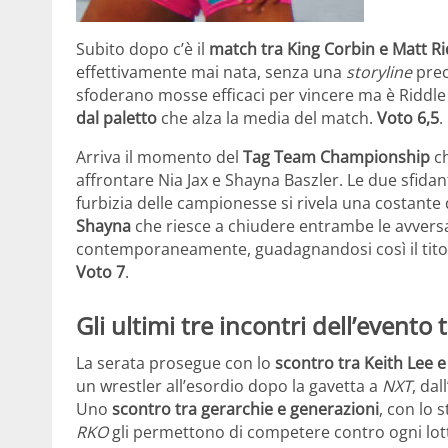
Subito dopo c’è il
match tra King Corbin e Matt Ri
effettivamente mai nata, senza una
storyline
prec
sfoderano mosse efficaci per vincere ma è Riddl
dal paletto
che alza la media del match.
Voto 6,5
.
Arriva il momento del
Tag Team Championship
ch
affrontare Nia Jax e Shayna Baszler. Le due sfida
furbizia delle campionesse si rivela una costante 
Shayna
che riesce a chiudere entrambe le avvers
contemporaneamente, guadagnandosi così il titol
Voto 7
.
Gli ultimi tre incontri dell’event
La serata prosegue con lo
scontro tra Keith Lee 
un wrestler all’esordio dopo la gavetta a
NXT
, dal
Uno
scontro tra gerarchie e generazioni
, con lo 
RKO
gli permettono di competere contro ogni lott