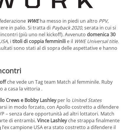
a federazione
WWE
ha messo in piedi un altro
PPV
,
ere in palio. Si tratta di
Payback 2020
, serata in cui si
e incontri (più uno nel kickoff). Avvenuto
domenica 30
USA
, i
titoli di coppia femminili
e il
WWE Universal title
.
sultati sono stati al di sopra delle aspettative e hanno
ncontri
off
che vede un Tag team Match al femminile. Ruby
a casa la vittoria .
lo Crews e Bobby Lashley
per lo
United States
arsi in modo forzato, con Apollo costretto a difendere
VP – senza dare opportunità ad altri lottatori. Match
rte di entrambi.
Vince Lashley
che strappa finalmente
m
l’ex campione USA era stato costretto a difendere il