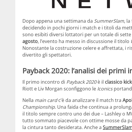
Dopo appena una settimana da
SummerSlam
, l
decidendo in pochi giorni i match e i titoli da mett
sono esibiti diversi lottatori per un totale di sett
agosto
, l’evento ha messo in discussione il titolo
Nonostante la costruzione celere e affrettata, i ri
divertito gli spettatori.
Payback 2020: l’analisi dei primi i
Il primo incontro di
Payback 2020
è il
classico kick
Riott e Liv Morgan sconfiggono le
Iconics
portando 
Nella
main card
c’è da analizzare il match tra
Apol
Championship
. Una faida che continua a prolung
il titolo sempre contro uno dei due – Lashley o M
tutto sommato piacevole con ottime mosse da pa
la cintura tanto desiderata. Anche a
SummerSla