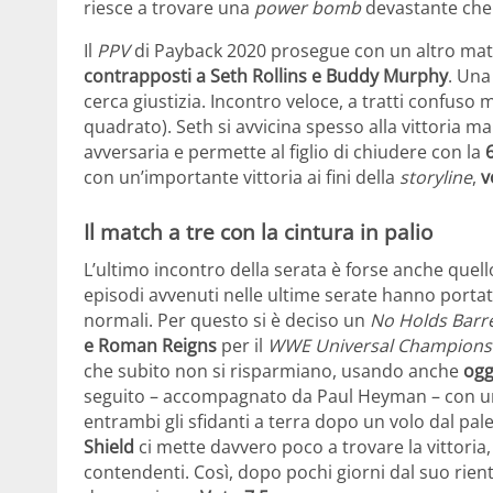
riesce a trovare una
power bomb
devastante che v
Il
PPV
di Payback 2020 prosegue con un altro matc
contrapposti a Seth Rollins e Buddy Murphy
. Una
cerca giustizia. Incontro veloce, a tratti confuso 
quadrato). Seth si avvicina spesso alla vittoria ma
avversaria e permette al figlio di chiudere con la
6
con un’importante vittoria ai fini della
storyline
,
v
Il match a tre con la cintura in palio
L’ultimo incontro della serata è forse anche quello
episodi avvenuti nelle ultime serate hanno portat
normali. Per questo si è deciso un
No Holds Barre
e Roman Reigns
per il
WWE Universal Champions
che subito non si risparmiano, usando anche
ogg
seguito – accompagnato da Paul Heyman – con un
entrambi gli sfidanti a terra dopo un volo dal pale
Shield
ci mette davvero poco a trovare la vittoria,
contendenti. Così, dopo pochi giorni dal suo rien