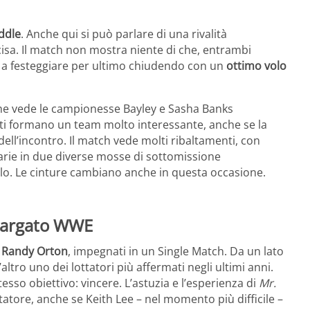
ddle
. Anche qui si può parlare di una rivalità
isa. Il match non mostra niente di che, entrambi
e a festeggiare per ultimo chiudendo con un
ottimo volo
e vede le campionesse Bayley e Sasha Banks
nti formano un team molto interessante, anche se la
dell’incontro. Il match vede molti ribaltamenti, con
arie in due diverse mosse di sottomissione
o. Le cinture cambiano anche in questa occasione.
o targato WWE
e Randy Orton
, impegnati in un Single Match. Da un lato
l’altro uno dei lottatori più affermati negli ultimi anni.
stesso obiettivo: vincere. L’astuzia e l’esperienza di
Mr.
atore, anche se Keith Lee – nel momento più difficile –